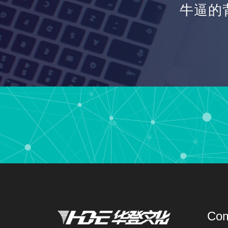
牛逼的
华登创
服务!
Co
牌提供