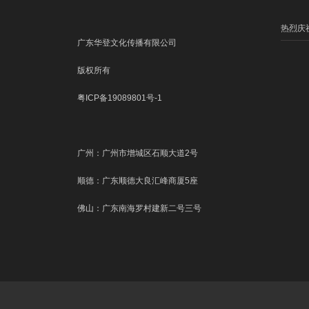
热烈庆
广东华登文化传播有限公司
版权所有
粤ICP备19089801号-1
广州：广州市增城区石顺大道2号
顺德：广东顺德大良汇峰商厦5座
佛山：广东南海罗村建新二号三号
华登传
创意为
传播策